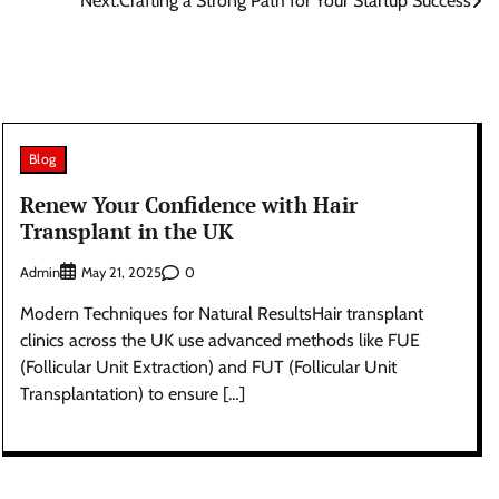
Next:
Crafting a Strong Path for Your Startup Success
Blog
Renew Your Confidence with Hair
Transplant in the UK
Admin
0
May 21, 2025
Modern Techniques for Natural ResultsHair transplant
clinics across the UK use advanced methods like FUE
(Follicular Unit Extraction) and FUT (Follicular Unit
Transplantation) to ensure […]