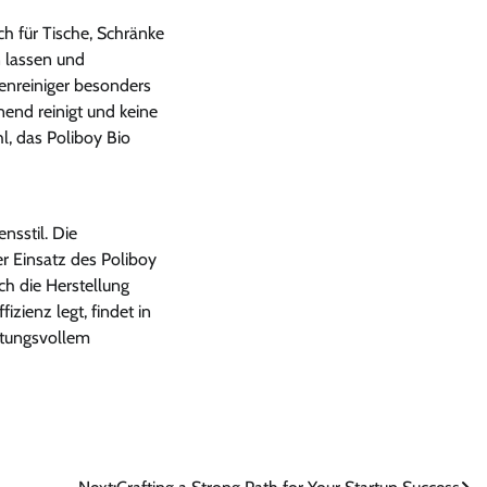
ch für Tische, Schränke
n lassen und
enreiniger besonders
nend reinigt und keine
l, das Poliboy Bio
nsstil. Die
r Einsatz des Poliboy
ch die Herstellung
izienz legt, findet in
rtungsvollem