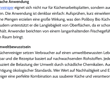
infache Anwendung
nreiniger
eignet sich nicht nur für Küchenarbeitsplatten, sondern au
n. Die Anwendung ist denkbar einfach: Aufsprühen, kurz einwirke
ne Mengen erzielen eine große Wirkung, was den Poliboy Bio Küch
Zudem unterstützt er die Langlebigkeit von Oberflächen, da er scho
thält. Anwender berichten von einem langanhaltenden Frischegefüh
n Raum bringt.
Umweltbewusstsein
üchenreiniger setzen Verbraucher auf einen umweltbewussten Lebe
ebar und die Rezeptur basiert auf nachwachsenden Rohstoffen. Jede
duziert die Belastung der Umwelt durch schädliche Chemikalien. Au
chtigung ökologischer Standards. Wer Wert auf Nachhaltigkeit und Eff
niger eine perfekte Kombination aus sauberer Küche und verantwo