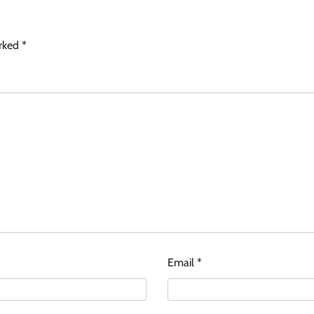
arked
*
Email
*